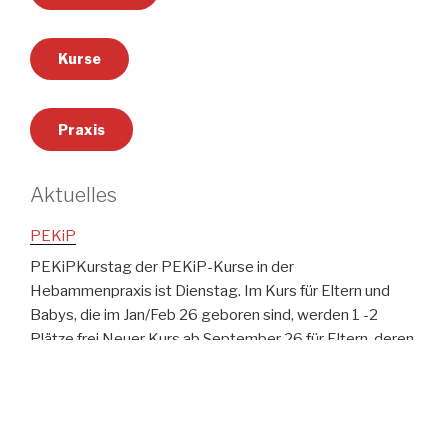
Kurse
Praxis
Aktuelles
PEKiP
PEKiPKurstag der PEKiP-Kurse in der
Hebammenpraxis ist Dienstag. Im Kurs für Eltern und
Babys, die im Jan/Feb 26 geboren sind, werden 1 -2
Plätze frei.Neuer Kurs ab September 26 für Eltern, deren
Baby Mitte Mai – Mitte Juli 26 geboren ist.Ich freue mich
auf Ihre Anmeldung!Wenn kein Kurs passt, können sehr
gerne Einzelbegleitungstermine gebucht werden!Bitte
sprechen …