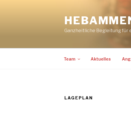
Zum
Inhalt
HEBAMMEN
springen
Ganzheitliche Begleitung für 
Team
Aktuelles
Ang
LAGEPLAN